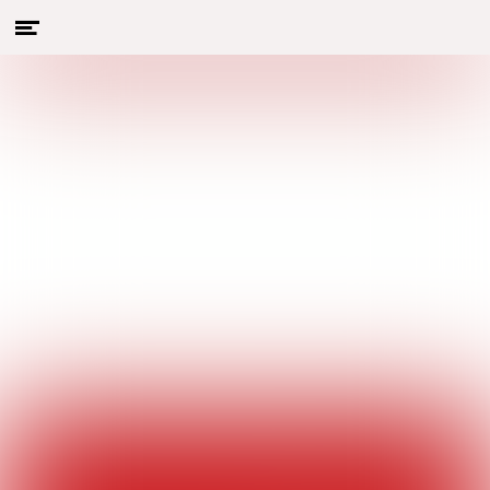
Menu
Naar hoofdcontent
openen
Hier vind je de volledige inhoud
van dit magazine en heb je
toegang tot vorige edities
HOOFDARTIKELEN